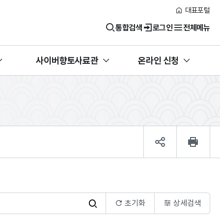
대표포털
통합검색
로그인
전체메뉴
사이버향토사료관
온라인 신청
초기화
상세검색