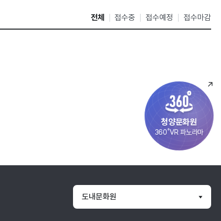
전체
접수중
접수예정
접수마감
청양문화원
360˚VR 파노라마
도내문화원