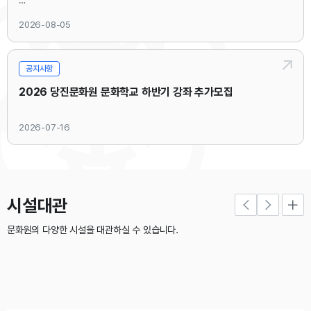
2026-08-05
기간 : 2026. 8. 7.(금) ~ 8. 14.(금) 18:00까지
방법 : 첨부 참가신청서(전시용/공연용) 작성 후 제출
공지사항
2026 당진문화원 문화학교 하반기 강좌 추가모집
제출처 : 이메일(djcc2367@naver.com) 또는 방문 접수
2026-07-16
이메일 제목 형식 : (전시/공연 구분_동아리명_동아리종합발표회 참가신청서)
시설대관
자세한 사항은 첨부파일 참고 부탁드립니다.
문화원의 다양한 시설을 대관하실 수 있습니다.
첨부파일 : ① 전시용 참가신청서 ② 공연용 참가신청서
*각 참여팀에 맞게 참가 신청서 작성 바랍니다.