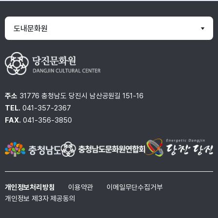
원이용기준 초과 시 시간당
10,000원 가산오전(10:00~12:00)20,000원오후(13:00~17:00)40,000원
야간(18:00~21:00)40,000원다목적회의실1회(2시간 이내)20,000원1회(2
도내문화원
시간)초과 시 시간당
10,000원 가산미술,공예,방음,
무용실1회(2시간 이내)10,000원 동아리1,2실주1회씩 월4회(2시간 이
내)10,000원 나. 부속시설냉·난방시설1회(2시간 이내)30,000원이용시간 1시
간 미만은
1시간으로 계산한다.
※ 초과이용 가산시 이용시간 1시간 미만은 1시간으로 계산
※ 냉난방시설은 공연장에 한하여 적용
주소
31776 충청남도 당진시 남산공원길 151-16
TEL.
041-357-2367
■​ 유의사항
FAX.
041-356-3850
- 대관장소에서 음식물의 반입 및 취식불가
- 상기 문화시설의 설비·비품을 파손·분실한 경우 이용자가 원상복구해야 합니
다.
- 이용완료시 이용전과 동일하게 물품정리 및 주변 청소를 해야합니다.
- 이용자가 반입한 물품의 보관·관리·경비 및 분실·도난·파손 등 사고에 대하여 이
용자가 책임으로 합니다.
- 이용 중 발생한 불의의 안전사고에 대하여 이용자 책임으로 합니다.
개인정보처리방침
이용약관
이메일무단수집거부
개인정보 제3자 제공동의
■​ 이용료 및 수강료 반환기준 (제11조 관련)