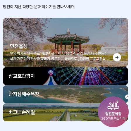
■​​ 심사 및 승인통보
당진이 지닌 다양한 문화 이야기를 만나보세요.
- 대관 심사는 문화원 사무국에서 결정하여 유선으로 승인 통보합니다.
■​ 대관료 납부
- 개관이 승인이 결정되면 대관일 3일 전까지 대관료를 납부하시면 됩니다.
- 대관료 입금계좌 : 농협 301-0016-1063-71 (예금주 당진문화원)
면천읍성
■ ​사용허가제한
연암 박지원이 군수로 지냈던 곳이자, 타 읍성과 달리 읍성 내 주민들이
- 공익 및 미풍양속을 해 할 우려가 있을 때
실제 거주하며 역사와 문화가 공존하는 읍성으로 , 다양한 프로그램을 즐
- 상행위가 포함된 공연이나 행사
길 수 있고, 연암 박지원이 직접 설계해 지었다는 사계절 아름다운 건곤일
- 대관규정 및 관리운영상 부적당하다고 인정될 때
초정과 골정지도 구경할 수 있는 곳입니다.
삽교호관광지
■​ 문화시설 기능
- 문화예술 관련 주민참여 프로그램 기획 및 운영
난지섬해수욕장
- 문화예술 체험 · 창작활동 지원 및 정보자료 제공
- 문화예술 단체 및 동호회 활동의 육성 · 지원
- 공연 및 전시 행사 개최
버그내순례길
당진문화원
360˚VR 파노라마
■​ 당진문화원 대관료 방침
구분이용기준금 액초과이용 가산가. 기본시설공연장1일(10:00~21:00)80,000