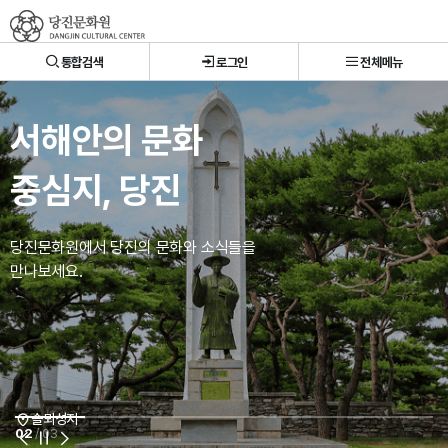
당진문화원
통합검색
로그인
전체메뉴
서해안의 문화
중심지, 당진
당진문화원에서 당진의 문화와 소식들을
만나보세요.
왜목마을 관광지
솔뫼성지
합덕제
02
/ 03