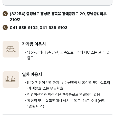
(32254) 충청남도 홍성군 홍북읍 홍예공원로 20, 충남공감마루
210호
041-635-9102, 041-635-9103
자가용 이용시
당진-영덕(대전-당진) 고속도로 : 수덕사IC 또는 고덕 IC
출구
열차 이용시
KTX 천안아산역 하차 → 아산역에서 홍성역 또는 삽교역
(새마을호 또는 무궁화호)
천안아산역과 아산역은 환승통로로 연결되어 있음
홍성역 또는 삽교역에서 택시로 10분~15분 소요(금액
1만원 내외)