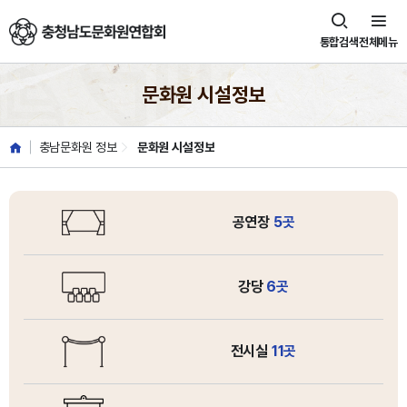
충청남도문화원연합회
통합검색
전체메뉴
문화원 시설정보
충남문화원 정보
문화원 시설정보
공연장
5곳
강당
6곳
전시실
11곳