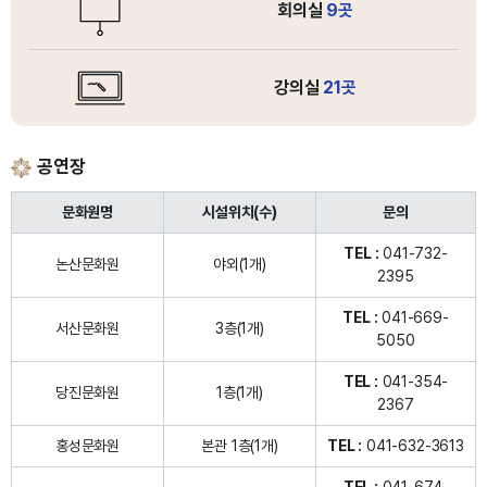
회의실
9곳
강의실
21곳
공연장
문화원명
시설위치(수)
문의
TEL :
041-732-
논산문화원
야외(1개)
2395
TEL :
041-669-
서산문화원
3층(1개)
5050
TEL :
041-354-
당진문화원
1층(1개)
2367
홍성문화원
본관 1층(1개)
TEL :
041-632-3613