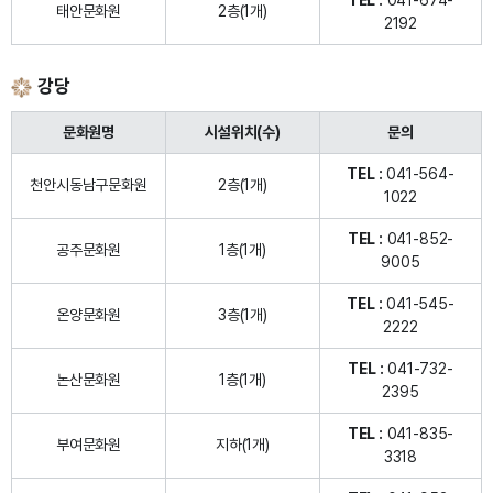
TEL :
041-674-
태안문화원
2층(1개)
2192
강당
문화원명
시설위치(수)
문의
TEL :
041-564-
천안시동남구문화원
2층(1개)
1022
TEL :
041-852-
공주문화원
1층(1개)
9005
TEL :
041-545-
온양문화원
3층(1개)
2222
TEL :
041-732-
논산문화원
1층(1개)
2395
TEL :
041-835-
부여문화원
지하(1개)
3318