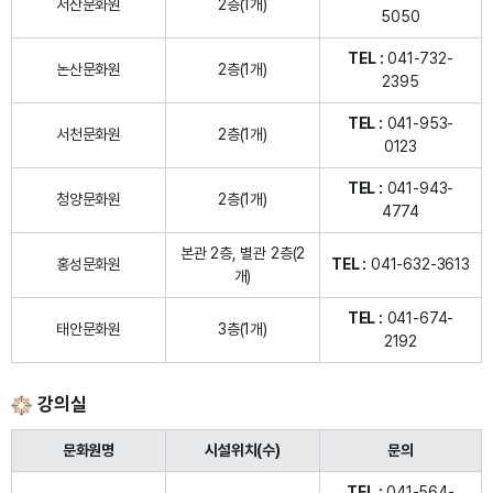
서산문화원
2층(1개)
5050
TEL :
041-732-
논산문화원
2층(1개)
2395
TEL :
041-953-
서천문화원
2층(1개)
0123
TEL :
041-943-
청양문화원
2층(1개)
4774
본관 2층, 별관 2층(2
홍성문화원
TEL :
041-632-3613
개)
TEL :
041-674-
태안문화원
3층(1개)
2192
강의실
문화원명
시설위치(수)
문의
TEL :
041-564-