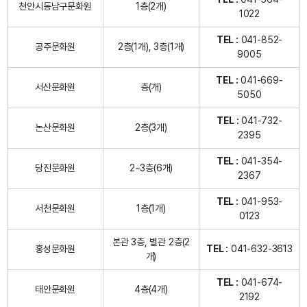
천안시동남구문화원
1층(2개)
1022
TEL :
041-852-
공주문화원
2층(1개), 3층(1개)
9005
TEL :
041-669-
서산문화원
층(개)
5050
TEL :
041-732-
논산문화원
2층(3개)
2395
TEL :
041-354-
당진문화원
2~3층(6개)
2367
TEL :
041-953-
서천문화원
1층(1개)
0123
본관 3층, 별관 2층(2
홍성문화원
TEL :
041-632-3613
개)
TEL :
041-674-
태안문화원
4층(4개)
2192