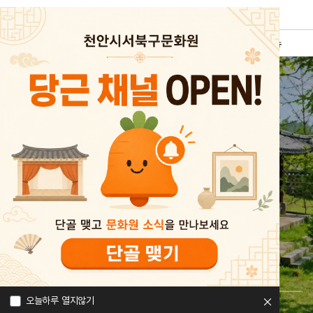
천안시서북구문화원
통합검색
로그인
전체메뉴
백제 초도의 얼이
깃든, 천안시 서북구
천안시서북구문화원에서 서북구의 문화와
소식들을 만나보세요.
국보 봉선홍경사갈기비
직산현 관아
직산 향교
성성호수공원
오늘하루 열지않기
02
/ 04