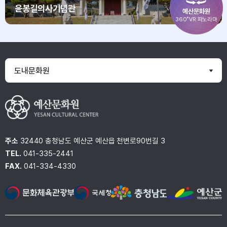
윤봉길의사기념관
예산문화원
360˚VR 파노라마
도내문화원
주소
32440 충청남도 예산군 예산읍 천변로90번길 3
TEL.
041-335-2441
FAX.
041-334-4330