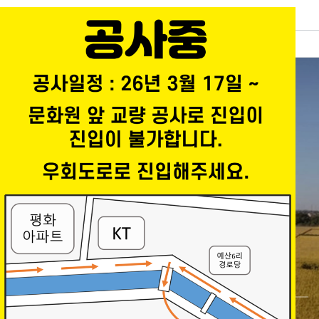
예산문화원
통합검색
로그인
전체메뉴
1,100년의 역사와
문화가 숨쉬는 고장,
예산
예산문화원에서 예산의 문화와 소식들을
만나보세요.
충의사
삽교평야
예산황새공원
02
/ 03