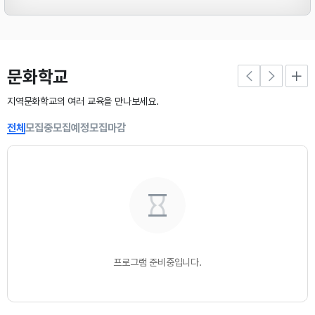
■ 대회장소
예산군윤봉길체육관
문화학교
■ 접수방법
온라인(https://naver.me/GT4D3ARS), 이메일, 우편·방문 접수
지역문화학교의 여러 교육을 만나보세요.
전체
모집중
모집예정
모집마감
※ 참가부문, 작품규격, 시상내역, 대회일정, 수상작 전시 등 자세한 사항은 첨부된
포스터를 반드시 확인해 주시기 바랍니다.
문의｜예산문화원 041-333-2441
프로그램 준비중입니다.