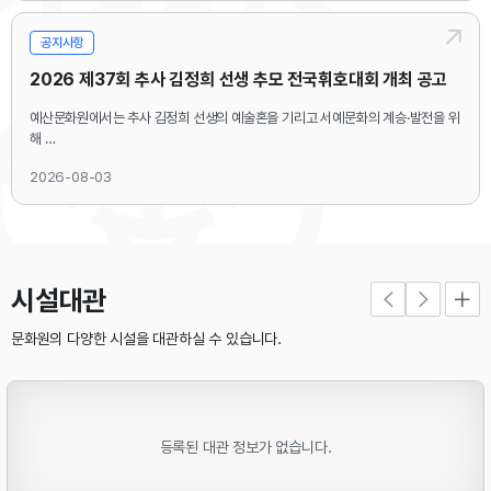
공지사항
2026 제37회 추사 김정희 선생 추모 전국휘호대회 개최 공고
예산문화원에서는 추사 김정희 선생의 예술혼을 기리고 서예문화의 계승·발전을 위
해
「2026 제37회 추사 김정희 선생 추모 전국휘호대회」를 개최합니다.
2026-08-03
올해 대회는 한글·한문·문인화·추사체·손멋글씨 부문으로 진행되며,
기존 손멋글씨 부문은 전국휘호대회에 통합하여 운영합니다.
시설대관
전국 서예인 여러분의 많은 관심과 참여 바랍니다.
문화원의 다양한 시설을 대관하실 수 있습니다.
■ 접수기간
2026. 8. 3.(월)~9. 30.(수)
등록된 대관 정보가 없습니다.
■ 대회일시
2026. 10. 11.(일)